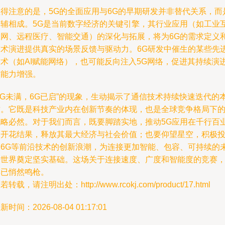
值得注意的是，5G的全面应用与6G的早期研发并非替代关系，而
相辅相成。5G是当前数字经济的关键引擎，其行业应用（如工业
联网、远程医疗、智能交通）的深化与拓展，将为6G的需求定义
技术演进提供真实的场景反馈与驱动力。6G研发中催生的某些先
技术（如AI赋能网络），也可能反向注入5G网络，促进其持续演
与能力增强。
5G未满，6G已启”的现象，生动揭示了通信技术持续快速迭代的
质。它既是科技产业内在创新节奏的体现，也是全球竞争格局下
战略必然。对于我们而言，既要脚踏实地，推动5G应用在千行百
中开花结果，释放其最大经济与社会价值；也要仰望星空，积极
身6G等前沿技术的创新浪潮，为连接更加智能、包容、可持续的
来世界奠定坚实基础。这场关于连接速度、广度和智能度的竞赛
早已悄然鸣枪。
若转载，请注明出处：http://www.rcokj.com/product/17.html
新时间：2026-08-04 01:17:01