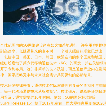
当全球范围内的5G网络建设尚在如火如荼地进行，许多用户刚刚
验到高速率、低延迟带来的变革时，一个引人瞩目的现象已然出
现：包括中国、美国、日本、韩国、欧盟在内的多个国家和地区
已经纷纷启动了第六代移动通信技术（6G）的研发，并在关键领
展开了专利布局。这并非简单的技术跃进，而是通信产业内在发
规律、国家战略竞争与未来社会需求共同驱动的必然结果。
从技术研发规律来看，通信技术代际演进具有显著的周期性与前
性。每一代移动通信技术从标准制定、技术研发、试验验证到最
商用普及，通常需要约10年时间。例如，5G的国际标准制定
3GPP Release 15）始于2017年左右，而大规模商用则在2020