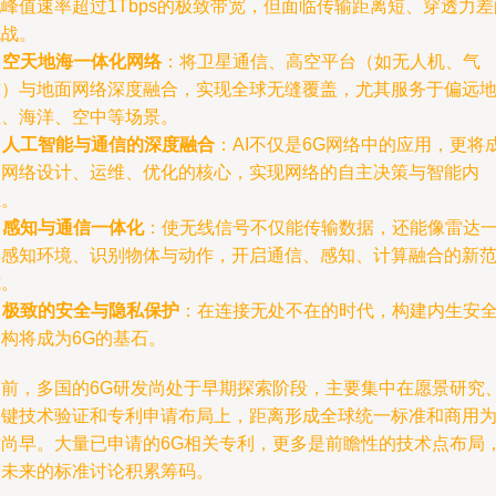
峰值速率超过1Tbps的极致带宽，但面临传输距离短、穿透力差
挑战。
.
空天地海一体化网络
：将卫星通信、高空平台（如无人机、气
球）与地面网络深度融合，实现全球无缝覆盖，尤其服务于偏远
区、海洋、空中等场景。
.
人工智能与通信的深度融合
：AI不仅是6G网络中的应用，更将
为网络设计、运维、优化的核心，实现网络的自主决策与智能内
生。
.
感知与通信一体化
：使无线信号不仅能传输数据，还能像雷达
样感知环境、识别物体与动作，开启通信、感知、计算融合的新
式。
.
极致的安全与隐私保护
：在连接无处不在的时代，构建内生安
构将成为6G的基石。
目前，多国的6G研发尚处于早期探索阶段，主要集中在愿景研究
关键技术验证和专利申请布局上，距离形成全球统一标准和商用
时尚早。大量已申请的6G相关专利，更多是前瞻性的技术点布局
为未来的标准讨论积累筹码。