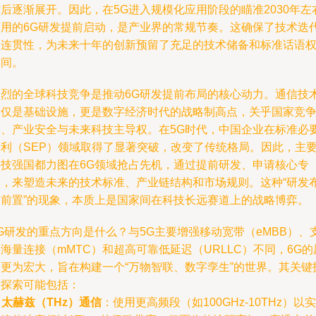
后逐渐展开。因此，在5G进入规模化应用阶段的瞄准2030年左
商用的6G研发提前启动，是产业界的常规节奏。这确保了技术迭
的连贯性，为未来十年的创新预留了充足的技术储备和标准话语
空间。
激烈的全球科技竞争是推动6G研发提前布局的核心动力。通信技
不仅是基础设施，更是数字经济时代的战略制高点，关乎国家竞
力、产业安全与未来科技主导权。在5G时代，中国企业在标准必
专利（SEP）领域取得了显著突破，改变了传统格局。因此，主
科技强国都力图在6G领域抢占先机，通过提前研发、申请核心专
利，来塑造未来的技术标准、产业链结构和市场规则。这种“研发
局前置”的现象，本质上是国家间在科技长远赛道上的战略博弈。
G研发的重点方向是什么？与5G主要增强移动宽带（eMBB）、
海量连接（mMTC）和超高可靠低延迟（URLLC）不同，6G的
景更为宏大，旨在构建一个“万物智联、数字孪生”的世界。其关键
术探索可能包括：
.
太赫兹（THz）通信
：使用更高频段（如100GHz-10THz）以实